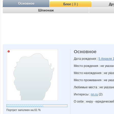
Основное
Блог
( 0 )
Др
Шпионаж
Основное
Дата рождения :
5 Апреля
Место рождения : не указа
Место нахождения : не ука
Место проживания : не ука
Любимые места : не указа
Интересы :
nn.ru
(2)
О себе : ннру - юридический
Портрет заполнен на 61 %