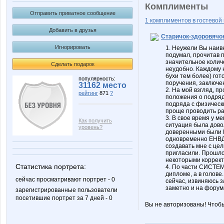
Комплименты
Отправить приватное сообщение
1 комплиментов в гостевой 
Добавить в друзья
Старичок-здоровячо
Игнорировать
1. Неужели Вы наивн
подумал, прочитав п
значительное колич
Сделать подарок
неудобно. Каждому 
бухи тем более) гот
популярность:
поручения, заключе
31162 место
2. На мой взгляд, п
рейтинг
871
?
положения о подряде
подряда с физическ
проще проводить ра
3. В свое время у 
Как получить
ситуация была довол
уровень?
доверенными были И
одновременно ЕНВД,
создавать мне с це
пригласили. Прошло 
некоторыми коррект
Статистика портрета:
4. По части СИСТЕ
дипломе, а в голове
сейчас просматривают портрет - 0
сейчас, извиняюсь з
заметно и на форума
зарегистрированные пользователи
посетившие портрет за 7 дней - 0
Вы не авторизованы! Чтоб